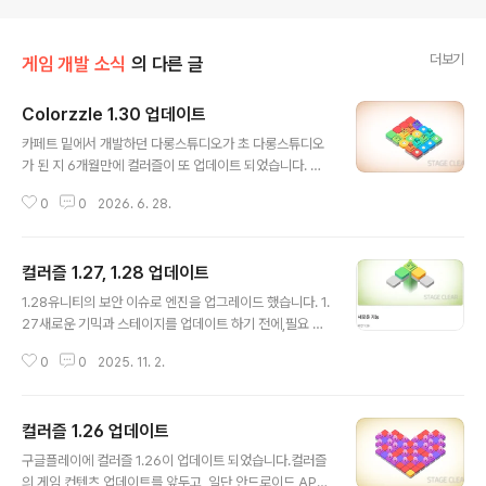
더보기
게임 개발 소식
의 다른 글
Colorzzle 1.30 업데이트
글 내용
카페트 밑에서 개발하던 다롱스튜디오가 초 다롱스튜디오
가 된 지 6개월만에 컬러즐이 또 업데이트 되었습니다. 이
번에는 스테이지가 200까지 대량으로 추가되었습니다! 새
0
0
2026. 6. 28.
로운 메카닉스가 추가되었습니다.필터 - 특정 색의 레이를
통과 또는 차단합니다.프리즘 - 2차색 레이의 색을 분리합
니다.이동 컬러 체인지 - 이동하면 색이 변합니다.스위치 -
컬러즐 1.27, 1.28 업데이트
특정 색을 가지고 있고, 누르면 온오프합니다. 모든 스위치
글 내용
는 위상 변화를 공유합니다. Just six months after Dar
1.28유니티의 보안 이슈로 엔진을 업그레이드 했습니다. 1.
ong Studio—which had been developing under
27새로운 기믹과 스테이지를 업데이트 하기 전에,필요 없
the radar—became Super Darong Studio, Color
는 모듈을 덜어냈습니다.
zzle has been updated again. This time, a massi
0
0
2025. 11. 2.
ve..
컬러즐 1.26 업데이트
글 내용
구글플레이에 컬러즐 1.26이 업데이트 되었습니다.컬러즐
의 게임 컨텐츠 업데이트를 앞두고, 일단 안드로이드 API