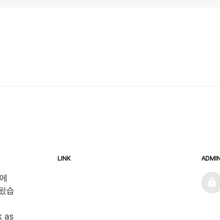
LINK
ADMI
admin
에 
왔습
 as 