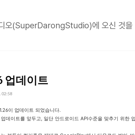
초
(SuperDarongStudio)에 오신 것
다
롱
스
튜
디
26 업데이트
오
(SuperDarongStud
. 02:58
에
오
.26이 업데이트 되었습니다.
 업데이트를 앞두고, 일단 안드로이드 API수준을 맞추기 위한 
신
것