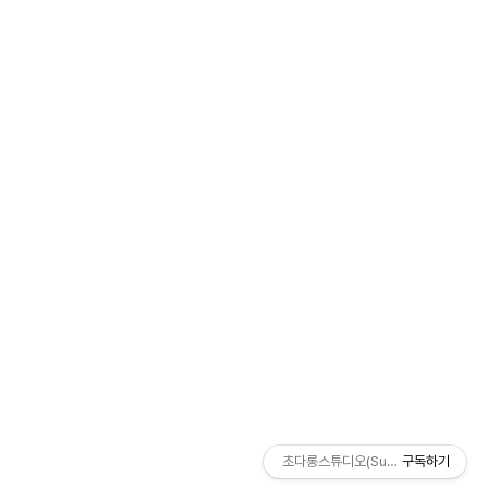
초다롱스튜디오(SuperDarongStud
구독하기